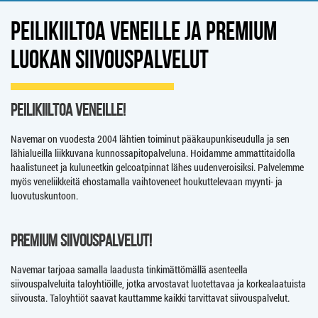
PEILIKIILTOA VENEILLE JA PREMIUM
LUOKAN SIIVOUSPALVELUT
PEILIKIILTOA VENEILLE!
Navemar on vuodesta 2004 lähtien toiminut pääkaupunkiseudulla ja sen
lähialueilla liikkuvana kunnossapitopalveluna. Hoidamme ammattitaidolla
haalistuneet ja kuluneetkin gelcoatpinnat lähes uudenveroisiksi. Palvelemme
myös veneliikkeitä ehostamalla vaihtoveneet houkuttelevaan myynti- ja
luovutuskuntoon.
PREMIUM SIIVOUSPALVELUT!
Navemar tarjoaa samalla laadusta tinkimättömällä asenteella
siivouspalveluita taloyhtiöille, jotka arvostavat luotettavaa ja korkealaatuista
siivousta. Taloyhtiöt saavat kauttamme kaikki tarvittavat siivouspalvelut.